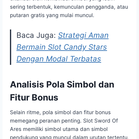
sering terbentuk, kemunculan pengganda, atau
putaran gratis yang mulai muncul.
Baca Juga:
Strategi Aman
Bermain Slot Candy Stars
Dengan Modal Terbatas
Analisis Pola Simbol dan
Fitur Bonus
Selain ritme, pola simbol dan fitur bonus
memegang peranan penting. Slot Sword Of
Ares memiliki simbol utama dan simbol
pendukung yang muncul dalam urutan tertentu,