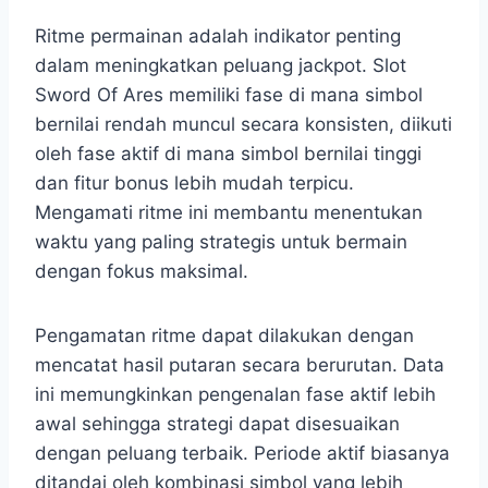
Ritme permainan adalah indikator penting
dalam meningkatkan peluang jackpot. Slot
Sword Of Ares memiliki fase di mana simbol
bernilai rendah muncul secara konsisten, diikuti
oleh fase aktif di mana simbol bernilai tinggi
dan fitur bonus lebih mudah terpicu.
Mengamati ritme ini membantu menentukan
waktu yang paling strategis untuk bermain
dengan fokus maksimal.
Pengamatan ritme dapat dilakukan dengan
mencatat hasil putaran secara berurutan. Data
ini memungkinkan pengenalan fase aktif lebih
awal sehingga strategi dapat disesuaikan
dengan peluang terbaik. Periode aktif biasanya
ditandai oleh kombinasi simbol yang lebih