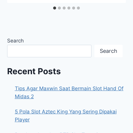
Search
Search
Recent Posts
Tips Agar Maxwin Saat Bermain Slot Hand Of
Midas 2
5 Pola Slot Aztec King Yang Sering Dipakai
Player