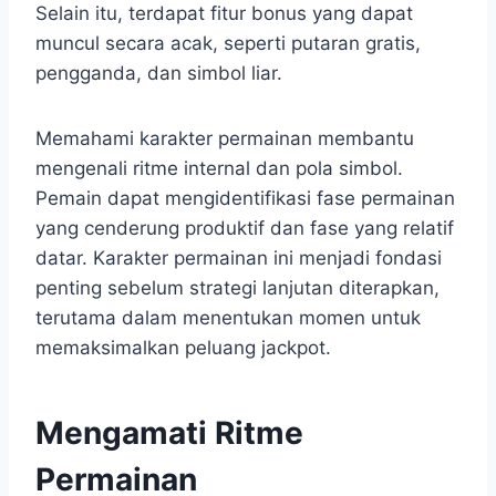
Selain itu, terdapat fitur bonus yang dapat
muncul secara acak, seperti putaran gratis,
pengganda, dan simbol liar.
Memahami karakter permainan membantu
mengenali ritme internal dan pola simbol.
Pemain dapat mengidentifikasi fase permainan
yang cenderung produktif dan fase yang relatif
datar. Karakter permainan ini menjadi fondasi
penting sebelum strategi lanjutan diterapkan,
terutama dalam menentukan momen untuk
memaksimalkan peluang jackpot.
Mengamati Ritme
Permainan