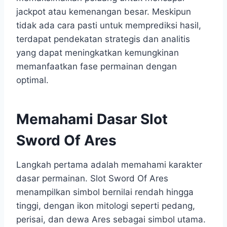
jackpot atau kemenangan besar. Meskipun
tidak ada cara pasti untuk memprediksi hasil,
terdapat pendekatan strategis dan analitis
yang dapat meningkatkan kemungkinan
memanfaatkan fase permainan dengan
optimal.
Memahami Dasar Slot
Sword Of Ares
Langkah pertama adalah memahami karakter
dasar permainan. Slot Sword Of Ares
menampilkan simbol bernilai rendah hingga
tinggi, dengan ikon mitologi seperti pedang,
perisai, dan dewa Ares sebagai simbol utama.