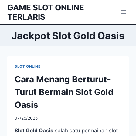
Skip
GAME SLOT ONLINE
to
TERLARIS
content
Jackpot Slot Gold Oasis
SLOT ONLINE
Cara Menang Berturut-
Turut Bermain Slot Gold
Oasis
07/25/2025
Slot Gold Oasis
salah satu permainan slot