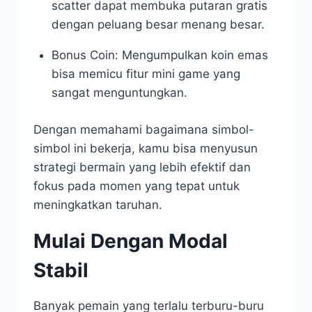
scatter dapat membuka putaran gratis
dengan peluang besar menang besar.
Bonus Coin: Mengumpulkan koin emas
bisa memicu fitur mini game yang
sangat menguntungkan.
Dengan memahami bagaimana simbol-
simbol ini bekerja, kamu bisa menyusun
strategi bermain yang lebih efektif dan
fokus pada momen yang tepat untuk
meningkatkan taruhan.
Mulai Dengan Modal
Stabil
Banyak pemain yang terlalu terburu-buru