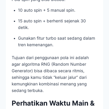
10 auto spin + 5 manual spin.
15 auto spin + berhenti sejenak 30
detik.
Gunakan fitur turbo saat sedang dalam
tren kemenangan.
Tujuan dari penggunaan pola ini adalah
agar algoritma RNG (Random Number
Generator) bisa dibaca secara ritmis,
sehingga kamu tidak “keluar jalur” dari
kemungkinan kombinasi menang yang
sedang terbuka.
Perhatikan Waktu Main &