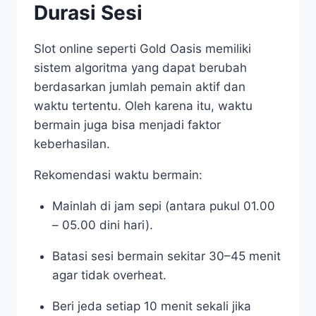
Durasi Sesi
Slot online seperti Gold Oasis memiliki
sistem algoritma yang dapat berubah
berdasarkan jumlah pemain aktif dan
waktu tertentu. Oleh karena itu, waktu
bermain juga bisa menjadi faktor
keberhasilan.
Rekomendasi waktu bermain:
Mainlah di jam sepi (antara pukul 01.00
– 05.00 dini hari).
Batasi sesi bermain sekitar 30–45 menit
agar tidak overheat.
Beri jeda setiap 10 menit sekali jika