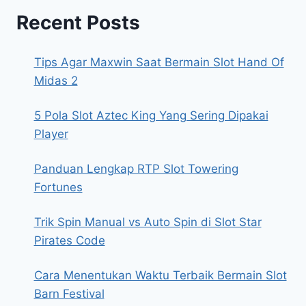
Recent Posts
Tips Agar Maxwin Saat Bermain Slot Hand Of
Midas 2
5 Pola Slot Aztec King Yang Sering Dipakai
Player
Panduan Lengkap RTP Slot Towering
Fortunes
Trik Spin Manual vs Auto Spin di Slot Star
Pirates Code
Cara Menentukan Waktu Terbaik Bermain Slot
Barn Festival