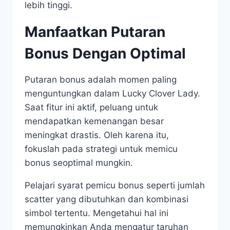
lebih tinggi.
Manfaatkan Putaran
Bonus Dengan Optimal
Putaran bonus adalah momen paling
menguntungkan dalam Lucky Clover Lady.
Saat fitur ini aktif, peluang untuk
mendapatkan kemenangan besar
meningkat drastis. Oleh karena itu,
fokuslah pada strategi untuk memicu
bonus seoptimal mungkin.
Pelajari syarat pemicu bonus seperti jumlah
scatter yang dibutuhkan dan kombinasi
simbol tertentu. Mengetahui hal ini
memungkinkan Anda mengatur taruhan