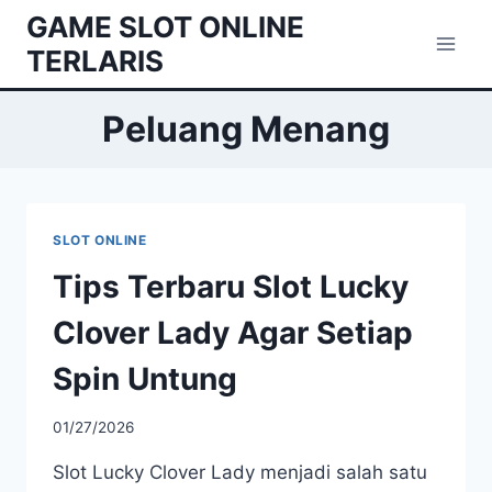
Skip
GAME SLOT ONLINE
to
TERLARIS
content
Peluang Menang
SLOT ONLINE
Tips Terbaru Slot Lucky
Clover Lady Agar Setiap
Spin Untung
01/27/2026
Slot Lucky Clover Lady menjadi salah satu