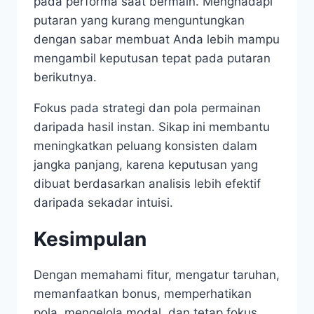
pada performa saat bermain. Menghadapi
putaran yang kurang menguntungkan
dengan sabar membuat Anda lebih mampu
mengambil keputusan tepat pada putaran
berikutnya.
Fokus pada strategi dan pola permainan
daripada hasil instan. Sikap ini membantu
meningkatkan peluang konsisten dalam
jangka panjang, karena keputusan yang
dibuat berdasarkan analisis lebih efektif
daripada sekadar intuisi.
Kesimpulan
Dengan memahami fitur, mengatur taruhan,
memanfaatkan bonus, memperhatikan
pola, mengelola modal, dan tetap fokus,