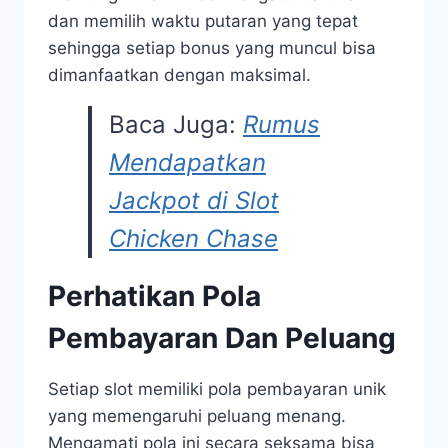
dan memilih waktu putaran yang tepat
sehingga setiap bonus yang muncul bisa
dimanfaatkan dengan maksimal.
Baca Juga:
Rumus
Mendapatkan
Jackpot di Slot
Chicken Chase
Perhatikan Pola
Pembayaran Dan Peluang
Setiap slot memiliki pola pembayaran unik
yang memengaruhi peluang menang.
Mengamati pola ini secara seksama bisa