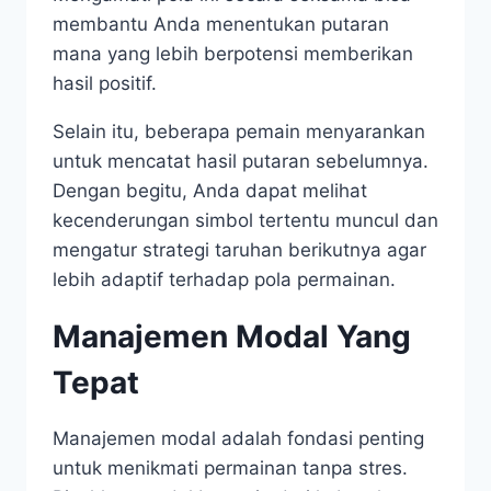
membantu Anda menentukan putaran
mana yang lebih berpotensi memberikan
hasil positif.
Selain itu, beberapa pemain menyarankan
untuk mencatat hasil putaran sebelumnya.
Dengan begitu, Anda dapat melihat
kecenderungan simbol tertentu muncul dan
mengatur strategi taruhan berikutnya agar
lebih adaptif terhadap pola permainan.
Manajemen Modal Yang
Tepat
Manajemen modal adalah fondasi penting
untuk menikmati permainan tanpa stres.