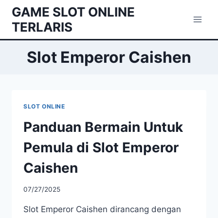
Skip
GAME SLOT ONLINE
to
TERLARIS
content
Slot Emperor Caishen
SLOT ONLINE
Panduan Bermain Untuk
Pemula di Slot Emperor
Caishen
07/27/2025
Slot Emperor Caishen dirancang dengan