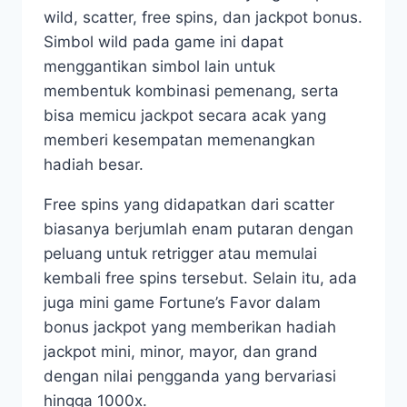
wild, scatter, free spins, dan jackpot bonus.
Simbol wild pada game ini dapat
menggantikan simbol lain untuk
membentuk kombinasi pemenang, serta
bisa memicu jackpot secara acak yang
memberi kesempatan memenangkan
hadiah besar.
Free spins yang didapatkan dari scatter
biasanya berjumlah enam putaran dengan
peluang untuk retrigger atau memulai
kembali free spins tersebut. Selain itu, ada
juga mini game Fortune’s Favor dalam
bonus jackpot yang memberikan hadiah
jackpot mini, minor, mayor, dan grand
dengan nilai pengganda yang bervariasi
hingga 1000x.