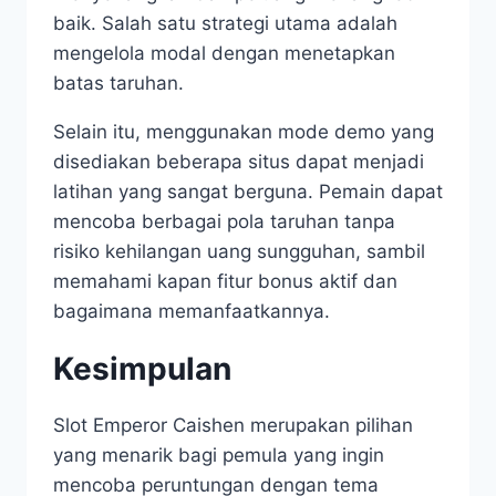
baik. Salah satu strategi utama adalah
mengelola modal dengan menetapkan
batas taruhan.
Selain itu, menggunakan mode demo yang
disediakan beberapa situs dapat menjadi
latihan yang sangat berguna. Pemain dapat
mencoba berbagai pola taruhan tanpa
risiko kehilangan uang sungguhan, sambil
memahami kapan fitur bonus aktif dan
bagaimana memanfaatkannya.
Kesimpulan
Slot Emperor Caishen merupakan pilihan
yang menarik bagi pemula yang ingin
mencoba peruntungan dengan tema