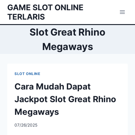
Skip
GAME SLOT ONLINE
to
TERLARIS
content
Slot Great Rhino
Megaways
SLOT ONLINE
Cara Mudah Dapat
Jackpot Slot Great Rhino
Megaways
07/26/2025