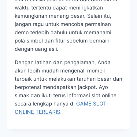
waktu tertentu dapat meningkatkan
kemungkinan menang besar. Selain itu,
jangan ragu untuk mencoba permainan
demo terlebih dahulu untuk memahami
pola simbol dan fitur sebelum bermain
dengan uang asli.
Dengan latihan dan pengalaman, Anda
akan lebih mudah mengenali momen
terbaik untuk melakukan taruhan besar dan
berpotensi mendapatkan jackpot. Ayo
simak dan ikuti terus informasi slot online
secara lengkap hanya di
GAME SLOT
ONLINE TERLARIS
.