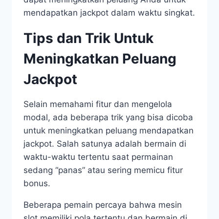
mendapatkan jackpot dalam waktu singkat.
Tips dan Trik Untuk
Meningkatkan Peluang
Jackpot
Selain memahami fitur dan mengelola
modal, ada beberapa trik yang bisa dicoba
untuk meningkatkan peluang mendapatkan
jackpot. Salah satunya adalah bermain di
waktu-waktu tertentu saat permainan
sedang “panas” atau sering memicu fitur
bonus.
Beberapa pemain percaya bahwa mesin
slot memiliki pola tertentu dan bermain di