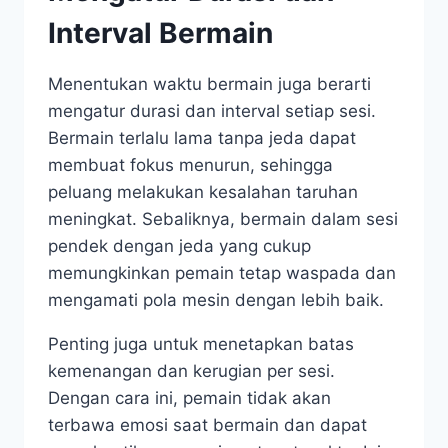
Interval Bermain
Menentukan waktu bermain juga berarti
mengatur durasi dan interval setiap sesi.
Bermain terlalu lama tanpa jeda dapat
membuat fokus menurun, sehingga
peluang melakukan kesalahan taruhan
meningkat. Sebaliknya, bermain dalam sesi
pendek dengan jeda yang cukup
memungkinkan pemain tetap waspada dan
mengamati pola mesin dengan lebih baik.
Penting juga untuk menetapkan batas
kemenangan dan kerugian per sesi.
Dengan cara ini, pemain tidak akan
terbawa emosi saat bermain dan dapat