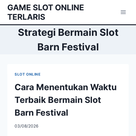
Skip
GAME SLOT ONLINE
to
TERLARIS
content
Strategi Bermain Slot
Barn Festival
SLOT ONLINE
Cara Menentukan Waktu
Terbaik Bermain Slot
Barn Festival
03/08/2026