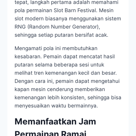
tepat, langkah pertama adalah memahami
pola permainan Slot Barn Festival. Mesin
slot modern biasanya menggunakan sistem
RNG (Random Number Generator),
sehingga setiap putaran bersifat acak.
Mengamati pola ini membutuhkan
kesabaran. Pemain dapat mencatat hasil
putaran selama beberapa sesi untuk
melihat tren kemenangan kecil dan besar.
Dengan cara ini, pemain dapat mengetahui
kapan mesin cenderung memberikan
kemenangan lebih konsisten, sehingga bisa
menyesuaikan waktu bermainnya.
Memanfaatkan Jam
Permainan Ramai