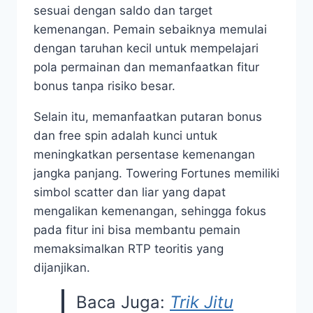
sesuai dengan saldo dan target
kemenangan. Pemain sebaiknya memulai
dengan taruhan kecil untuk mempelajari
pola permainan dan memanfaatkan fitur
bonus tanpa risiko besar.
Selain itu, memanfaatkan putaran bonus
dan free spin adalah kunci untuk
meningkatkan persentase kemenangan
jangka panjang. Towering Fortunes memiliki
simbol scatter dan liar yang dapat
mengalikan kemenangan, sehingga fokus
pada fitur ini bisa membantu pemain
memaksimalkan RTP teoritis yang
dijanjikan.
Baca Juga:
Trik Jitu