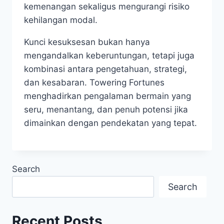
kemenangan sekaligus mengurangi risiko
kehilangan modal.
Kunci kesuksesan bukan hanya
mengandalkan keberuntungan, tetapi juga
kombinasi antara pengetahuan, strategi,
dan kesabaran. Towering Fortunes
menghadirkan pengalaman bermain yang
seru, menantang, dan penuh potensi jika
dimainkan dengan pendekatan yang tepat.
Search
Search
Recent Posts