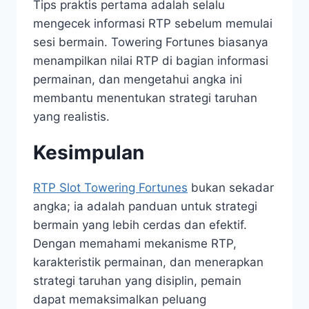
Tips praktis pertama adalah selalu
mengecek informasi RTP sebelum memulai
sesi bermain. Towering Fortunes biasanya
menampilkan nilai RTP di bagian informasi
permainan, dan mengetahui angka ini
membantu menentukan strategi taruhan
yang realistis.
Kesimpulan
RTP Slot Towering Fortunes
bukan sekadar
angka; ia adalah panduan untuk strategi
bermain yang lebih cerdas dan efektif.
Dengan memahami mekanisme RTP,
karakteristik permainan, dan menerapkan
strategi taruhan yang disiplin, pemain
dapat memaksimalkan peluang