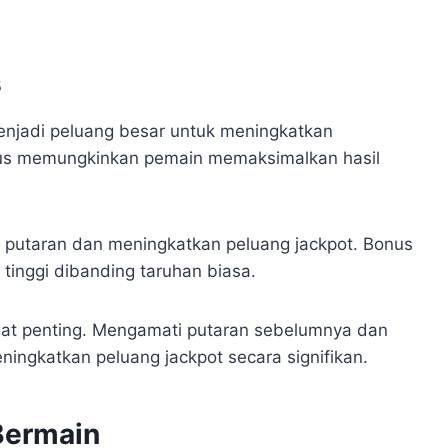
s
 menjadi peluang besar untuk meningkatkan
us memungkinkan pemain memaksimalkan hasil
putaran dan meningkatkan peluang jackpot. Bonus
tinggi dibanding taruhan biasa.
at penting. Mengamati putaran sebelumnya dan
ngkatkan peluang jackpot secara signifikan.
 Bermain