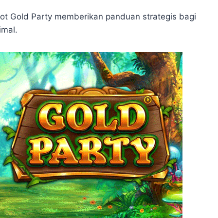
lot Gold Party memberikan panduan strategis bagi
imal.