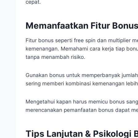
cepat.
Memanfaatkan Fitur Bonu
Fitur bonus seperti free spin dan multiplier
kemenangan. Memahami cara kerja tiap bon
tanpa menambah risiko.
Gunakan bonus untuk memperbanyak jumlah 
sering memberi kombinasi kemenangan lebih 
Mengetahui kapan harus memicu bonus sang
merencanakan pemanfaatan bonus dapat meni
Tips Lanjutan & Psikologi