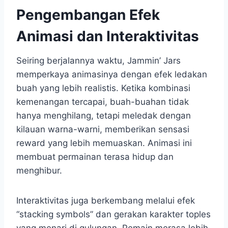
Pengembangan Efek
Animasi dan Interaktivitas
Seiring berjalannya waktu, Jammin’ Jars
memperkaya animasinya dengan efek ledakan
buah yang lebih realistis. Ketika kombinasi
kemenangan tercapai, buah-buahan tidak
hanya menghilang, tetapi meledak dengan
kilauan warna-warni, memberikan sensasi
reward yang lebih memuaskan. Animasi ini
membuat permainan terasa hidup dan
menghibur.
Interaktivitas juga berkembang melalui efek
“stacking symbols” dan gerakan karakter toples