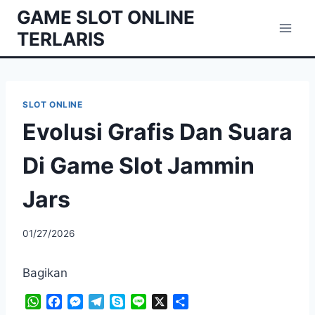
Skip
GAME SLOT ONLINE
to
TERLARIS
content
SLOT ONLINE
Evolusi Grafis Dan Suara
Di Game Slot Jammin
Jars
01/27/2026
Bagikan
W
F
M
T
S
L
X
S