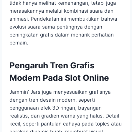
tidak hanya melihat kemenangan, tetapi juga
merasakannya melalui kombinasi suara dan
animasi. Pendekatan ini membuktikan bahwa
evolusi suara sama pentingnya dengan
peningkatan grafis dalam menarik perhatian
pemain.
Pengaruh Tren Grafis
Modern Pada Slot Online
Jammin’ Jars juga menyesuaikan grafisnya
dengan tren desain modern, seperti
penggunaan efek 3D ringan, bayangan
realistis, dan gradien warna yang halus. Detail
kecil, seperti pantulan cahaya pada toples atau
gerakan dinamis buah, membuat visual