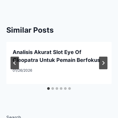
Similar Posts
Analisis Akurat Slot Eye Of
Cleopatra Untuk Pemain Berfokus
01/26/2026
Search