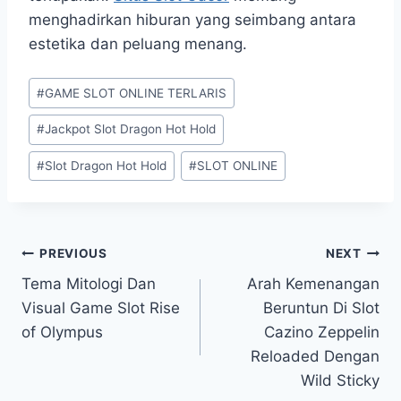
menghadirkan hiburan yang seimbang antara
estetika dan peluang menang.
Post
#
GAME SLOT ONLINE TERLARIS
Tags:
#
Jackpot Slot Dragon Hot Hold
#
Slot Dragon Hot Hold
#
SLOT ONLINE
Post
PREVIOUS
NEXT
Tema Mitologi Dan
Arah Kemenangan
navigation
Visual Game Slot Rise
Beruntun Di Slot
of Olympus
Cazino Zeppelin
Reloaded Dengan
Wild Sticky