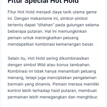
Fitur Special Hot Hold
Fitur Hot Hold menjadi daya tarik utama game
ini. Dengan mekanisme ini, simbol-simbol
tertentu dapat “ditahan” pada gulungan selama
beberapa putaran. Hal ini memungkinkan
pemain untuk meningkatkan peluang
mendapatkan kombinasi kemenangan besar.
Selain itu, Hot Hold sering dikombinasikan
dengan simbol Wild atau bonus tambahan.
Kombinasi ini tidak hanya menambah peluang
menang, tetapi juga menciptakan pengalaman
bermain yang dinamis. Pemain merasa memiliki
kontrol lebih terhadap hasil putaran, membuat
permainan lebih menegangkan dan menghibur.