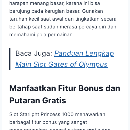
harapan menang besar, karena ini bisa
berujung pada kerugian besar. Gunakan
taruhan kecil saat awal dan tingkatkan secara
bertahap saat sudah merasa percaya diri dan
memahami pola permainan.
Baca Juga:
Panduan Lengkap
Main Slot Gates of Olympus
Manfaatkan Fitur Bonus dan
Putaran Gratis
Slot Starlight Princess 1000 menawarkan
berbagai fitur bonus yang sangat