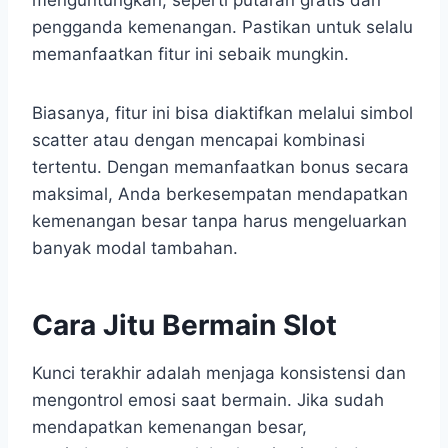
menguntungkan, seperti putaran gratis dan
pengganda kemenangan. Pastikan untuk selalu
memanfaatkan fitur ini sebaik mungkin.
Biasanya, fitur ini bisa diaktifkan melalui simbol
scatter atau dengan mencapai kombinasi
tertentu. Dengan memanfaatkan bonus secara
maksimal, Anda berkesempatan mendapatkan
kemenangan besar tanpa harus mengeluarkan
banyak modal tambahan.
Cara Jitu Bermain Slot
Kunci terakhir adalah menjaga konsistensi dan
mengontrol emosi saat bermain. Jika sudah
mendapatkan kemenangan besar,