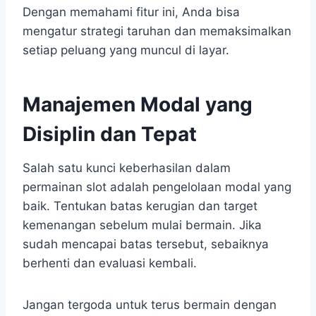
Dengan memahami fitur ini, Anda bisa
mengatur strategi taruhan dan memaksimalkan
setiap peluang yang muncul di layar.
Manajemen Modal yang
Disiplin dan Tepat
Salah satu kunci keberhasilan dalam
permainan slot adalah pengelolaan modal yang
baik. Tentukan batas kerugian dan target
kemenangan sebelum mulai bermain. Jika
sudah mencapai batas tersebut, sebaiknya
berhenti dan evaluasi kembali.
Jangan tergoda untuk terus bermain dengan