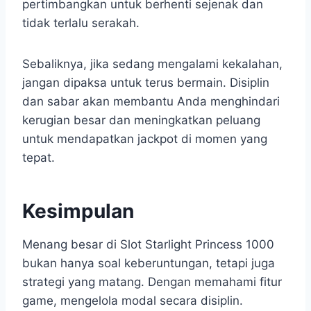
pertimbangkan untuk berhenti sejenak dan
tidak terlalu serakah.
Sebaliknya, jika sedang mengalami kekalahan,
jangan dipaksa untuk terus bermain. Disiplin
dan sabar akan membantu Anda menghindari
kerugian besar dan meningkatkan peluang
untuk mendapatkan jackpot di momen yang
tepat.
Kesimpulan
Menang besar di Slot Starlight Princess 1000
bukan hanya soal keberuntungan, tetapi juga
strategi yang matang. Dengan memahami fitur
game, mengelola modal secara disiplin.