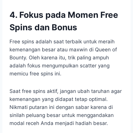
4. Fokus pada Momen Free
Spins dan Bonus
Free spins adalah saat terbaik untuk meraih
kemenangan besar atau maxwin di Queen of
Bounty. Oleh karena itu, trik paling ampuh
adalah fokus mengumpulkan scatter yang
memicu free spins ini.
Saat free spins aktif, jangan ubah taruhan agar
kemenangan yang didapat tetap optimal.
Nikmati putaran ini dengan sabar karena di
sinilah peluang besar untuk menggandakan
modal receh Anda menjadi hadiah besar.