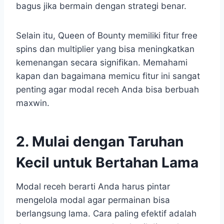
bagus jika bermain dengan strategi benar.
Selain itu, Queen of Bounty memiliki fitur free
spins dan multiplier yang bisa meningkatkan
kemenangan secara signifikan. Memahami
kapan dan bagaimana memicu fitur ini sangat
penting agar modal receh Anda bisa berbuah
maxwin.
2. Mulai dengan Taruhan
Kecil untuk Bertahan Lama
Modal receh berarti Anda harus pintar
mengelola modal agar permainan bisa
berlangsung lama. Cara paling efektif adalah