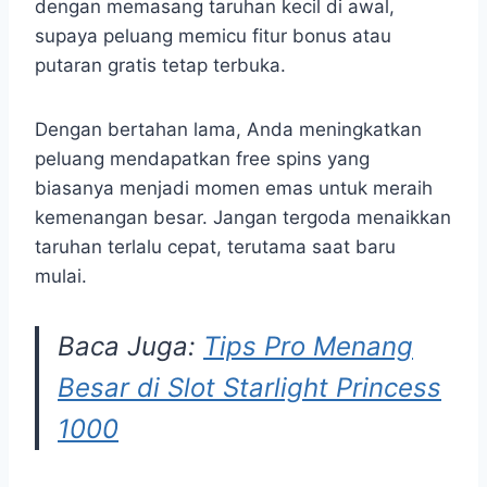
dengan memasang taruhan kecil di awal,
supaya peluang memicu fitur bonus atau
putaran gratis tetap terbuka.
Dengan bertahan lama, Anda meningkatkan
peluang mendapatkan free spins yang
biasanya menjadi momen emas untuk meraih
kemenangan besar. Jangan tergoda menaikkan
taruhan terlalu cepat, terutama saat baru
mulai.
Baca Juga:
Tips Pro Menang
Besar di Slot Starlight Princess
1000