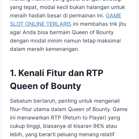
yang tepat, modal kecil bukan halangan untuk
meraih hadiah besar di permainan ini.
GAME
SLOT ONLINE TERLARIS
ini membahas trik jitu
agar Anda bisa bermain Queen of Bounty
dengan modal minim namun tetap maksimal
dalam meraih kemenangan.
1. Kenali Fitur dan RTP
Queen of Bounty
Sebelum bertaruh, penting untuk mengenali
fitur-fitur utama dalam Queen of Bounty. Game
ini menawarkan RTP (Return to Player) yang
cukup tinggi, biasanya di kisaran 96% atau
lebih, yang berarti peluang menang relatif