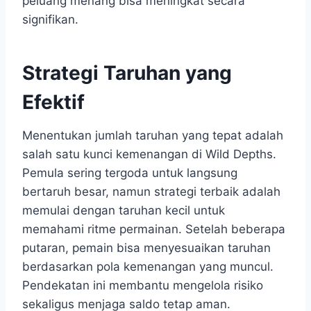
peluang menang bisa meningkat secara
signifikan.
Strategi Taruhan yang
Efektif
Menentukan jumlah taruhan yang tepat adalah
salah satu kunci kemenangan di Wild Depths.
Pemula sering tergoda untuk langsung
bertaruh besar, namun strategi terbaik adalah
memulai dengan taruhan kecil untuk
memahami ritme permainan. Setelah beberapa
putaran, pemain bisa menyesuaikan taruhan
berdasarkan pola kemenangan yang muncul.
Pendekatan ini membantu mengelola risiko
sekaligus menjaga saldo tetap aman.