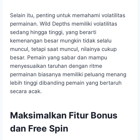
Selain itu, penting untuk memahami volatilitas
permainan. Wild Depths memiliki volatilitas
sedang hingga tinggi, yang berarti
kemenangan besar mungkin tidak selalu
muncul, tetapi saat muncul, nilainya cukup
besar. Pemain yang sabar dan mampu
menyesuaikan taruhan dengan ritme
permainan biasanya memiliki peluang menang
lebih tinggi dibanding pemain yang bertaruh
secara acak.
Maksimalkan Fitur Bonus
dan Free Spin