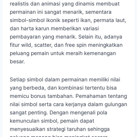
realistis dan animasi yang dinamis membuat
permainan ini sangat menarik, sementara
simbol-simbol ikonik seperti ikan, permata laut,
dan harta karun memberikan variasi
pembayaran yang menarik. Selain itu, adanya
fitur wild, scatter, dan free spin meningkatkan
peluang pemain untuk meraih kemenangan
besar.
Setiap simbol dalam permainan memiliki nilai
yang berbeda, dan kombinasi tertentu bisa
memicu bonus tambahan. Pemahaman tentang
nilai simbol serta cara kerjanya dalam gulungan
sangat penting. Dengan mengenali pola
kemunculan simbol, pemain dapat
menyesuaikan strategi taruhan sehingga