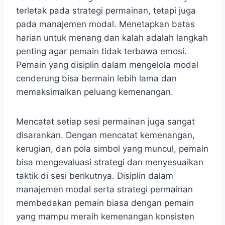
terletak pada strategi permainan, tetapi juga
pada manajemen modal. Menetapkan batas
harian untuk menang dan kalah adalah langkah
penting agar pemain tidak terbawa emosi.
Pemain yang disiplin dalam mengelola modal
cenderung bisa bermain lebih lama dan
memaksimalkan peluang kemenangan.
Mencatat setiap sesi permainan juga sangat
disarankan. Dengan mencatat kemenangan,
kerugian, dan pola simbol yang muncul, pemain
bisa mengevaluasi strategi dan menyesuaikan
taktik di sesi berikutnya. Disiplin dalam
manajemen modal serta strategi permainan
membedakan pemain biasa dengan pemain
yang mampu meraih kemenangan konsisten