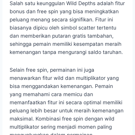
Salah satu keunggulan Wild Depths adalah fitur
bonus dan free spin yang bisa meningkatkan
peluang menang secara signifikan. Fitur ini
biasanya dipicu oleh simbol scatter tertentu
dan memberikan putaran gratis tambahan,
sehingga pemain memiliki kesempatan meraih
kemenangan tanpa mengurangi saldo taruhan.
Selain free spin, permainan ini juga
menawarkan fitur wild dan multiplikator yang
bisa menggandakan kemenangan. Pemain
yang memahami cara memicu dan
memanfaatkan fitur ini secara optimal memiliki
peluang lebih besar untuk meraih kemenangan
maksimal. Kombinasi free spin dengan wild
multiplikator sering menjadi momen paling