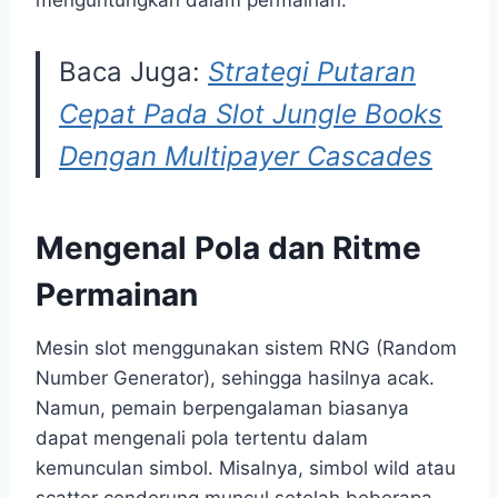
menguntungkan dalam permainan.
Baca Juga:
Strategi Putaran
Cepat Pada Slot Jungle Books
Dengan Multipayer Cascades
Mengenal Pola dan Ritme
Permainan
Mesin slot menggunakan sistem RNG (Random
Number Generator), sehingga hasilnya acak.
Namun, pemain berpengalaman biasanya
dapat mengenali pola tertentu dalam
kemunculan simbol. Misalnya, simbol wild atau