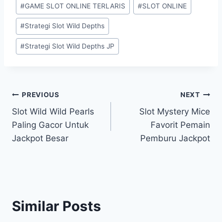
Post
#
GAME SLOT ONLINE TERLARIS
#
SLOT ONLINE
Tags:
#
Strategi Slot Wild Depths
#
Strategi Slot Wild Depths JP
Post
PREVIOUS
NEXT
Slot Wild Wild Pearls
Slot Mystery Mice
navigation
Paling Gacor Untuk
Favorit Pemain
Jackpot Besar
Pemburu Jackpot
Similar Posts