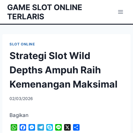
Skip
GAME SLOT ONLINE
to
TERLARIS
content
SLOT ONLINE
Strategi Slot Wild
Depths Ampuh Raih
Kemenangan Maksimal
02/03/2026
Bagikan
W
F
M
T
S
L
X
S