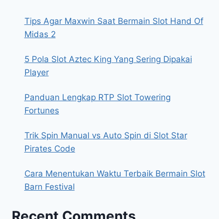
Tips Agar Maxwin Saat Bermain Slot Hand Of
Midas 2
5 Pola Slot Aztec King Yang Sering Dipakai
Player
Panduan Lengkap RTP Slot Towering
Fortunes
Trik Spin Manual vs Auto Spin di Slot Star
Pirates Code
Cara Menentukan Waktu Terbaik Bermain Slot
Barn Festival
Recent Comments