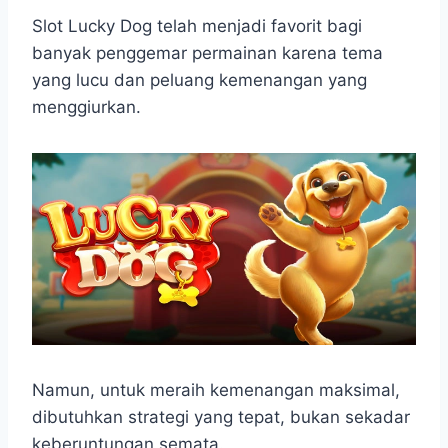
h
a
e
e
k
i
h
a
c
s
l
y
n
a
Slot Lucky Dog telah menjadi favorit bagi
t
e
s
e
p
e
r
banyak penggemar permainan karena tema
s
b
e
g
e
e
yang lucu dan peluang kemenangan yang
A
o
n
r
menggiurkan.
p
o
g
a
p
k
e
m
r
Namun, untuk meraih kemenangan maksimal,
dibutuhkan strategi yang tepat, bukan sekadar
keberuntungan semata.