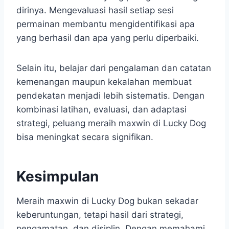
dirinya. Mengevaluasi hasil setiap sesi
permainan membantu mengidentifikasi apa
yang berhasil dan apa yang perlu diperbaiki.
Selain itu, belajar dari pengalaman dan catatan
kemenangan maupun kekalahan membuat
pendekatan menjadi lebih sistematis. Dengan
kombinasi latihan, evaluasi, dan adaptasi
strategi, peluang meraih maxwin di Lucky Dog
bisa meningkat secara signifikan.
Kesimpulan
Meraih maxwin di Lucky Dog bukan sekadar
keberuntungan, tetapi hasil dari strategi,
pengamatan, dan disiplin. Dengan memahami