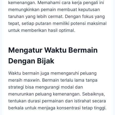
kemenangan. Memahami cara kerja pengali ini
memungkinkan pemain membuat keputusan
taruhan yang lebih cermat. Dengan fokus yang
tepat, setiap putaran memiliki potensi maksimal
untuk memberikan hasil optimal.
Mengatur Waktu Bermain
Dengan Bijak
Waktu bermain juga memengaruhi peluang
meraih maxwin. Bermain terlalu lama tanpa
strategi bisa mengurangi modal dan
menurunkan peluang kemenangan. Sebaiknya,
tentukan durasi permainan dan istirahat secara
berkala untuk menjaga konsentrasi tetap tinggi.