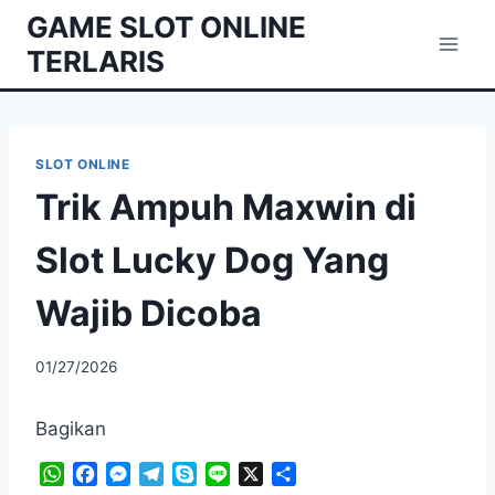
Skip
GAME SLOT ONLINE
to
TERLARIS
content
SLOT ONLINE
Trik Ampuh Maxwin di
Slot Lucky Dog Yang
Wajib Dicoba
01/27/2026
Bagikan
W
F
M
T
S
L
X
S