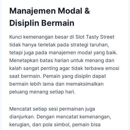
Manajemen Modal &
Disiplin Bermain
Kunci kemenangan besar di Slot Tasty Street
tidak hanya terletak pada strategi taruhan,
tetapi juga pada manajemen modal yang baik.
Menetapkan batas harian untuk menang dan
kalah sangat penting agar tidak terbawa emosi
saat bermain. Pemain yang disiplin dapat
bermain lebih lama dan memaksimalkan
peluang menang setiap hari.
Mencatat setiap sesi permainan juga
dianjurkan. Dengan mencatat kemenangan,
kerugian, dan pola simbol, pemain bisa