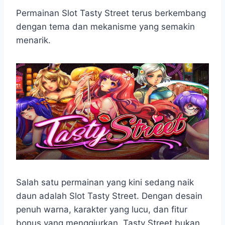
h
a
e
e
k
i
h
a
c
s
l
y
n
a
Permainan Slot Tasty Street terus berkembang
t
e
s
e
p
e
r
dengan tema dan mekanisme yang semakin
s
b
e
g
e
e
menarik.
A
o
n
r
p
o
g
a
p
k
e
m
r
Salah satu permainan yang kini sedang naik
daun adalah Slot Tasty Street. Dengan desain
penuh warna, karakter yang lucu, dan fitur
bonus yang menggiurkan, Tasty Street bukan