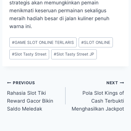
strategis akan memungkinkan pemain
menikmati keseruan permainan sekaligus
meraih hadiah besar di jalan kuliner penuh
warna ini.
Post
#
GAME SLOT ONLINE TERLARIS
#
SLOT ONLINE
Tags:
#
Slot Tasty Street
#
Slot Tasty Street JP
Post
PREVIOUS
NEXT
Rahasia Slot Tiki
Pola Slot Kings of
navigation
Reward Gacor Bikin
Cash Terbukti
Saldo Meledak
Menghasilkan Jackpot