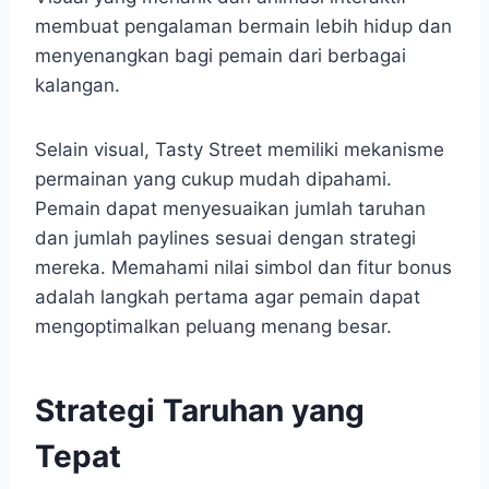
membuat pengalaman bermain lebih hidup dan
menyenangkan bagi pemain dari berbagai
kalangan.
Selain visual, Tasty Street memiliki mekanisme
permainan yang cukup mudah dipahami.
Pemain dapat menyesuaikan jumlah taruhan
dan jumlah paylines sesuai dengan strategi
mereka. Memahami nilai simbol dan fitur bonus
adalah langkah pertama agar pemain dapat
mengoptimalkan peluang menang besar.
Strategi Taruhan yang
Tepat