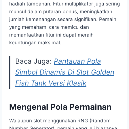
hadiah tambahan. Fitur multiplikator juga sering
muncul dalam putaran bonus, meningkatkan
jumlah kemenangan secara signifikan. Pemain
yang memahami cara memicu dan
memanfaatkan fitur ini dapat meraih
keuntungan maksimal.
Baca Juga:
Pantauan Pola
Simbol Dinamis Di Slot Golden
Fish Tank Versi Klasik
Mengenal Pola Permainan
Walaupun slot menggunakan RNG (Random
Number Generator), pemain yang jeli biasanya