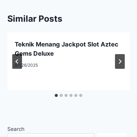
Similar Posts
Teknik Menang Jackpot Slot Aztec
Gems Deluxe
07/26/2025
Search