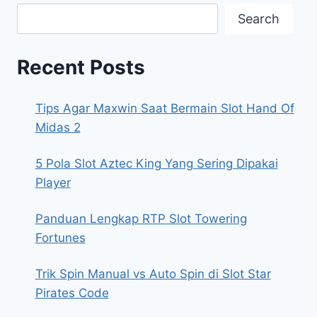
Search
Recent Posts
Tips Agar Maxwin Saat Bermain Slot Hand Of
Midas 2
5 Pola Slot Aztec King Yang Sering Dipakai
Player
Panduan Lengkap RTP Slot Towering
Fortunes
Trik Spin Manual vs Auto Spin di Slot Star
Pirates Code