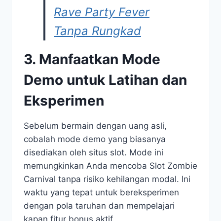
Rave Party Fever
Tanpa Rungkad
3. Manfaatkan Mode
Demo untuk Latihan dan
Eksperimen
Sebelum bermain dengan uang asli,
cobalah mode demo yang biasanya
disediakan oleh situs slot. Mode ini
memungkinkan Anda mencoba Slot Zombie
Carnival tanpa risiko kehilangan modal. Ini
waktu yang tepat untuk bereksperimen
dengan pola taruhan dan mempelajari
kapan fitur bonus aktif.