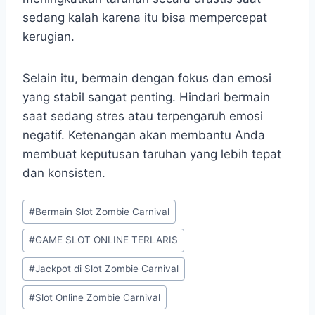
sedang kalah karena itu bisa mempercepat
kerugian.
Selain itu, bermain dengan fokus dan emosi
yang stabil sangat penting. Hindari bermain
saat sedang stres atau terpengaruh emosi
negatif. Ketenangan akan membantu Anda
membuat keputusan taruhan yang lebih tepat
dan konsisten.
Post
#
Bermain Slot Zombie Carnival
Tags:
#
GAME SLOT ONLINE TERLARIS
#
Jackpot di Slot Zombie Carnival
#
Slot Online Zombie Carnival