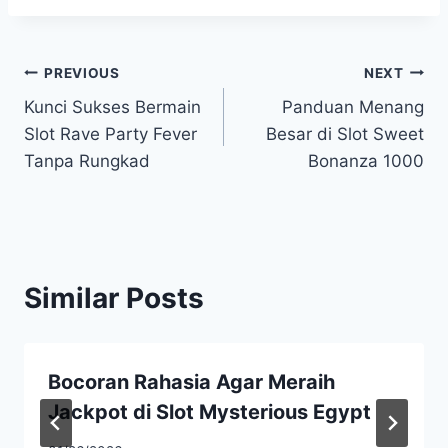
Post
PREVIOUS
NEXT
Kunci Sukses Bermain
Panduan Menang
navigation
Slot Rave Party Fever
Besar di Slot Sweet
Tanpa Rungkad
Bonanza 1000
Similar Posts
Bocoran Rahasia Agar Meraih
Jackpot di Slot Mysterious Egypt