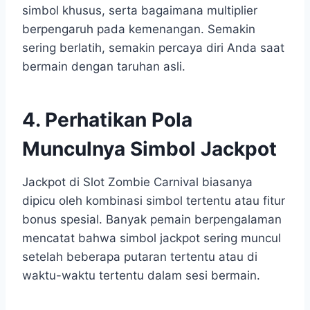
simbol khusus, serta bagaimana multiplier
berpengaruh pada kemenangan. Semakin
sering berlatih, semakin percaya diri Anda saat
bermain dengan taruhan asli.
4. Perhatikan Pola
Munculnya Simbol Jackpot
Jackpot di Slot Zombie Carnival biasanya
dipicu oleh kombinasi simbol tertentu atau fitur
bonus spesial. Banyak pemain berpengalaman
mencatat bahwa simbol jackpot sering muncul
setelah beberapa putaran tertentu atau di
waktu-waktu tertentu dalam sesi bermain.