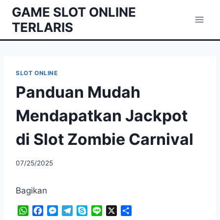
Skip
GAME SLOT ONLINE
to
TERLARIS
content
SLOT ONLINE
Panduan Mudah
Mendapatkan Jackpot
di Slot Zombie Carnival
07/25/2025
Bagikan
W
F
M
T
S
L
X
S