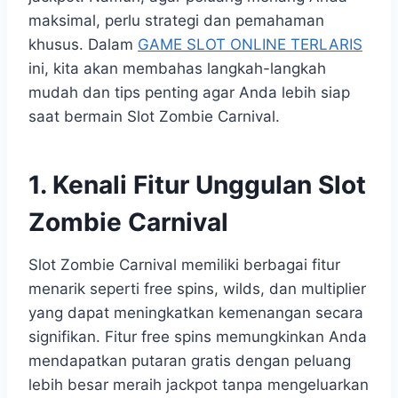
maksimal, perlu strategi dan pemahaman
khusus. Dalam
GAME SLOT ONLINE TERLARIS
ini, kita akan membahas langkah-langkah
mudah dan tips penting agar Anda lebih siap
saat bermain Slot Zombie Carnival.
1. Kenali Fitur Unggulan Slot
Zombie Carnival
Slot Zombie Carnival memiliki berbagai fitur
menarik seperti free spins, wilds, dan multiplier
yang dapat meningkatkan kemenangan secara
signifikan. Fitur free spins memungkinkan Anda
mendapatkan putaran gratis dengan peluang
lebih besar meraih jackpot tanpa mengeluarkan