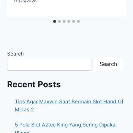
01/26/2026
Search
Search
Recent Posts
Tips Agar Maxwin Saat Bermain Slot Hand Of
Midas 2
5 Pola Slot Aztec King Yang Sering Dipakai
Player