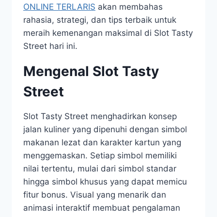
ONLINE TERLARIS
akan membahas
rahasia, strategi, dan tips terbaik untuk
meraih kemenangan maksimal di Slot Tasty
Street hari ini.
Mengenal Slot Tasty
Street
Slot Tasty Street menghadirkan konsep
jalan kuliner yang dipenuhi dengan simbol
makanan lezat dan karakter kartun yang
menggemaskan. Setiap simbol memiliki
nilai tertentu, mulai dari simbol standar
hingga simbol khusus yang dapat memicu
fitur bonus. Visual yang menarik dan
animasi interaktif membuat pengalaman