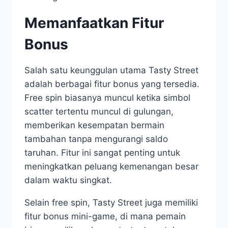
Memanfaatkan Fitur
Bonus
Salah satu keunggulan utama Tasty Street
adalah berbagai fitur bonus yang tersedia.
Free spin biasanya muncul ketika simbol
scatter tertentu muncul di gulungan,
memberikan kesempatan bermain
tambahan tanpa mengurangi saldo
taruhan. Fitur ini sangat penting untuk
meningkatkan peluang kemenangan besar
dalam waktu singkat.
Selain free spin, Tasty Street juga memiliki
fitur bonus mini-game, di mana pemain