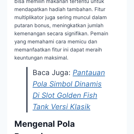
bisa memilih makanan tertentu untuk
mendapatkan hadiah tambahan. Fitur
multiplikator juga sering muncul dalam
putaran bonus, meningkatkan jumlah
kemenangan secara signifikan. Pemain
yang memahami cara memicu dan
memanfaatkan fitur ini dapat meraih
keuntungan maksimal.
Baca Juga:
Pantauan
Pola Simbol Dinamis
Di Slot Golden Fish
Tank Versi Klasik
Mengenal Pola