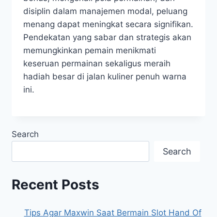
disiplin dalam manajemen modal, peluang
menang dapat meningkat secara signifikan.
Pendekatan yang sabar dan strategis akan
memungkinkan pemain menikmati
keseruan permainan sekaligus meraih
hadiah besar di jalan kuliner penuh warna
ini.
Search
Search
Recent Posts
Tips Agar Maxwin Saat Bermain Slot Hand Of