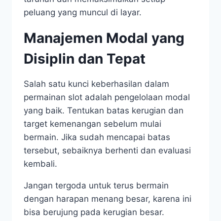
peluang yang muncul di layar.
Manajemen Modal yang
Disiplin dan Tepat
Salah satu kunci keberhasilan dalam
permainan slot adalah pengelolaan modal
yang baik. Tentukan batas kerugian dan
target kemenangan sebelum mulai
bermain. Jika sudah mencapai batas
tersebut, sebaiknya berhenti dan evaluasi
kembali.
Jangan tergoda untuk terus bermain
dengan harapan menang besar, karena ini
bisa berujung pada kerugian besar.