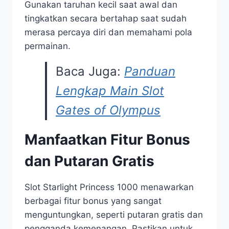
Gunakan taruhan kecil saat awal dan
tingkatkan secara bertahap saat sudah
merasa percaya diri dan memahami pola
permainan.
Baca Juga:
Panduan
Lengkap Main Slot
Gates of Olympus
Manfaatkan Fitur Bonus
dan Putaran Gratis
Slot Starlight Princess 1000 menawarkan
berbagai fitur bonus yang sangat
menguntungkan, seperti putaran gratis dan
pengganda kemenangan. Pastikan untuk