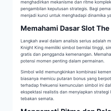
menghadirkan mekanisme dan ritme kompleks
pengambilan keputusan strategis. Bagi pem
menjadi kunci untuk menghadapi dinamika yan
Memahami Dasar Slot The 
Langkah awal dalam analisis serius adalah
Knight King memiliki simbol bernilai tinggi, si
gratis dan pengganda kemenangan. Memahami
potensi momen penting dalam permainan.
Simbol wild memungkinkan kombinasi kemena
biasanya memicu putaran bonus yang berpot
terhadap frekuensi kemunculan simbol ini
ekspektasi realistis dan menyiapkan strateg
tebakan semata.