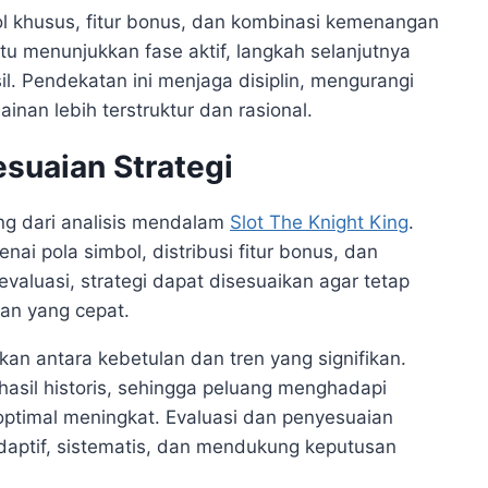
l khusus, fitur bonus, dan kombinasi kemenangan
ntu menunjukkan fase aktif, langkah selanjutnya
. Pendekatan ini menjaga disiplin, mengurangi
inan lebih terstruktur dan rasional.
esuaian Strategi
ng dari analisis mendalam
Slot The Knight King
.
ai pola simbol, distribusi fitur bonus, dan
evaluasi, strategi dapat disesuaikan agar tetap
an yang cepat.
 antara kebetulan dan tren yang signifikan.
hasil historis, sehingga peluang menghadapi
ptimal meningkat. Evaluasi dan penyesuaian
daptif, sistematis, dan mendukung keputusan