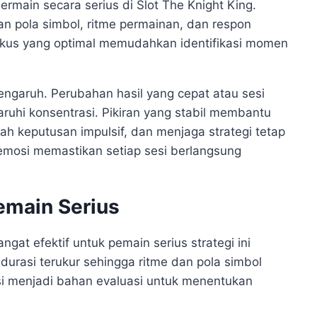
rmain secara serius di Slot The Knight King.
 pola simbol, ritme permainan, dan respon
 Fokus yang optimal memudahkan identifikasi momen
engaruh. Perubahan hasil yang cepat atau sesi
hi konsentrasi. Pikiran yang stabil membantu
ah keputusan impulsif, dan menjaga strategi tetap
emosi memastikan setiap sesi berlangsung
emain Serius
gat efektif untuk pemain serius strategi ini
rasi terukur sehingga ritme dan pola simbol
sesi menjadi bahan evaluasi untuk menentukan