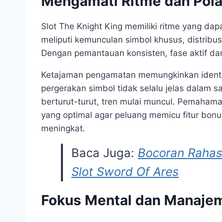
Mengamati Ritme dan Pola
Slot The Knight King memiliki ritme yang dap
meliputi kemunculan simbol khusus, distribu
Dengan pemantauan konsisten, fase aktif dan
Ketajaman pengamatan memungkinkan identif
pergerakan simbol tidak selalu jelas dalam 
berturut-turut, tren mulai muncul. Pemaha
yang optimal agar peluang memicu fitur bo
meningkat.
Baca Juga:
Bocoran Rahas
Slot Sword Of Ares
Fokus Mental dan Manaje