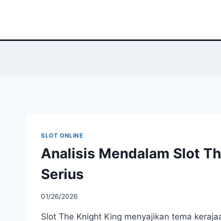
Skip
to
content
SLOT ONLINE
Analisis Mendalam Slot T
Serius
01/26/2026
Slot The Knight King menyajikan tema keraj