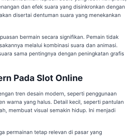
menangan dan efek suara yang disinkronkan dengan
r akan disertai dentuman suara yang menekankan
epuasan bermain secara signifikan. Pemain tidak
sakannya melalui kombinasi suara dan animasi.
suara sama pentingnya dengan peningkatan grafis
rn Pada Slot Online
engan tren desain modern, seperti penggunaan
en warna yang halus. Detail kecil, seperti pantulan
ah, membuat visual semakin hidup. Ini menjadi
a permainan tetap relevan di pasar yang