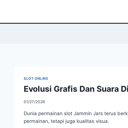
Skip
to
content
SLOT ONLINE
Evolusi Grafis Dan Suara 
01/27/2026
Dunia permainan slot Jammin Jars terus ber
permainan, tetapi juga kualitas visua.