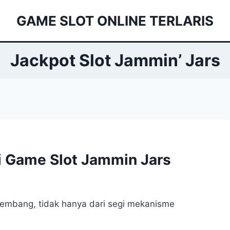
GAME SLOT ONLINE TERLARIS
Jackpot Slot Jammin’ Jars
Di Game Slot Jammin Jars
kembang, tidak hanya dari segi mekanisme