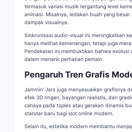
termasuk variasi musik tergantung level ke
animasi. Misalnya, ledakan buah yang besa
dampak visualnya.
Sinkronisasi audio-visual ini meningkatkan k
hanya melihat kemenangan, tetapi juga mera
Pendekatan ini membuktikan bahwa evolusi 
dalam menarik perhatian pemain.
Pengaruh Tren Grafis Mode
Jammin’ Jars juga menyesuaikan grafisnya d
efek 3D ringan, bayangan realistis, dan gradi
cahaya pada toples atau gerakan dinamis bu
standar baru bagi slot online modern.
Selain itu, estetika modern membantu menjag