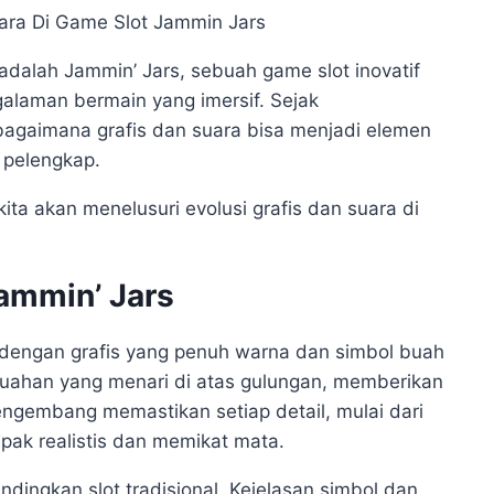
 adalah Jammin’ Jars, sebuah game slot inovatif
alaman bermain yang imersif. Sejak
bagaimana grafis dan suara bisa menjadi elemen
 pelengkap.
kita akan menelusuri evolusi grafis dan suara di
ammin’ Jars
 dengan grafis yang penuh warna dan simbol buah
-buahan yang menari di atas gulungan, memberikan
ngembang memastikan setiap detail, mulai dari
mpak realistis dan memikat mata.
ndingkan slot tradisional. Kejelasan simbol dan