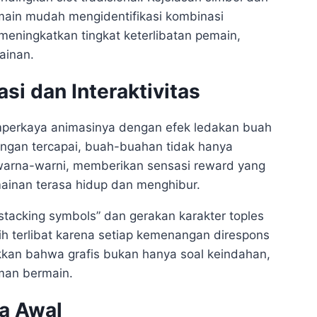
ain mudah mengidentifikasi kombinasi
meningkatkan tingkat keterlibatan pemain,
ainan.
i dan Interaktivitas
emperkaya animasinya dengan efek ledakan buah
nangan tercapai, buah-buahan tidak hanya
 warna-warni, memberikan sensasi reward yang
ainan terasa hidup dan menghibur.
“stacking symbols” dan gerakan karakter toples
h terlibat karena setiap kemenangan direspons
ukkan bahwa grafis bukan hanya soal keindahan,
aman bermain.
ra Awal