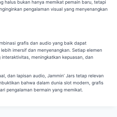
ang halus bukan hanya memikat pemain baru, tetapi
nginginkan pengalaman visual yang menyenangkan
binasi grafis dan audio yang baik dapat
lebih imersif dan menyenangkan. Setiap elemen
 interaktivitas, meningkatkan kepuasan, dan
l, dan lapisan audio, Jammin’ Jars tetap relevan
buktikan bahwa dalam dunia slot modern, grafis
 dari pengalaman bermain yang memikat.