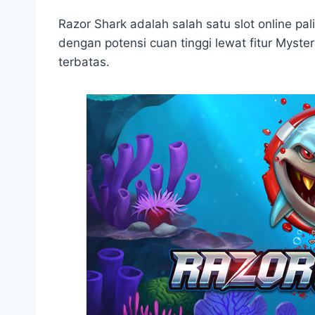
h
a
e
e
k
i
h
a
c
s
l
y
n
a
Razor Shark adalah salah satu slot online p
t
e
s
e
p
e
r
dengan potensi cuan tinggi lewat fitur Myst
s
b
e
g
e
e
terbatas.
A
o
n
r
p
o
g
a
p
k
e
m
r