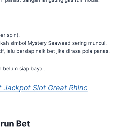
an panas. Jangan langsung gas full modal.
er spin).
kah simbol Mystery Seaweed sering muncul.
, lalu bersiap naik bet jika dirasa pola panas.
n belum siap bayar.
Jackpot Slot Great Rhino
urun Bet