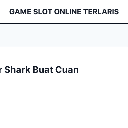
GAME SLOT ONLINE TERLARIS
r Shark Buat Cuan