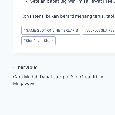
Setelah dapat Big Win (misal lewat Free S
Konsistensi bukan berarti menang terus, tapi 
Post
#
GAME SLOT ONLINE TERLARIS
#
Jackpot Slot Raz
Tags:
#
Slot Razor Shark
Post
PREVIOUS
Cara Mudah Dapat Jackpot Slot Great Rhino
navigation
Megaways