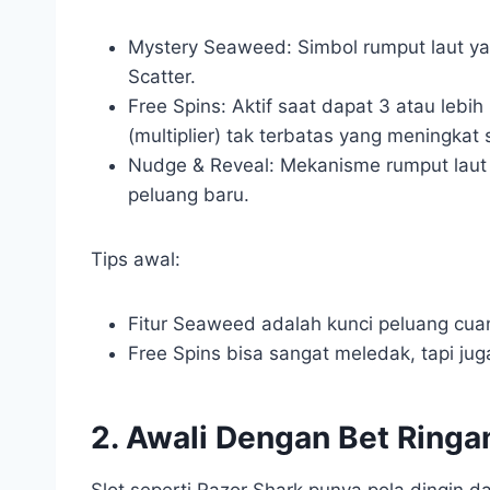
Mystery Seaweed: Simbol rumput laut y
Scatter.
Free Spins: Aktif saat dapat 3 atau lebih 
(multiplier) tak terbatas yang meningkat s
Nudge & Reveal: Mekanisme rumput lau
peluang baru.
Tips awal:
Fitur Seaweed adalah kunci peluang cuan,
Free Spins bisa sangat meledak, tapi jug
2. Awali Dengan Bet Ring