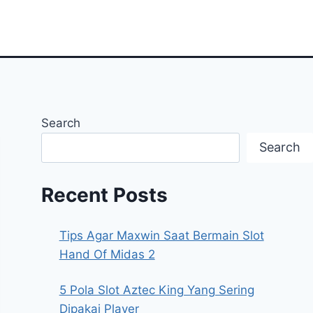
Search
Search
Recent Posts
Tips Agar Maxwin Saat Bermain Slot
Hand Of Midas 2
5 Pola Slot Aztec King Yang Sering
Dipakai Player