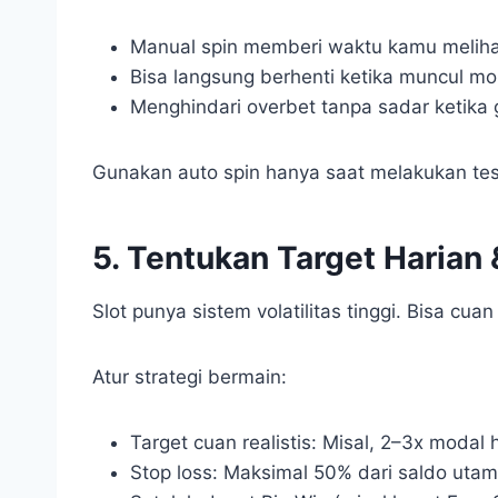
Manual spin memberi waktu kamu melihat
Bisa langsung berhenti ketika muncul 
Menghindari overbet tanpa sadar ketika
Gunakan auto spin hanya saat melakukan test
5. Tentukan Target Harian
Slot punya sistem volatilitas tinggi. Bisa cuan
Atur strategi bermain:
Target cuan realistis: Misal, 2–3x modal 
Stop loss: Maksimal 50% dari saldo utam