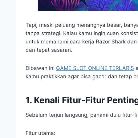
Tapi, meski peluang menangnya besar, banya
tanpa strategi. Kalau kamu ingin cuan konsi
untuk memahami cara kerja Razor Shark dan m
dan tepat sasaran.
Dibawah ini
GAME SLOT ONLINE TERLARIS
a
kamu praktikkan agar bisa gacor dan tetap pr
1. Kenali Fitur-Fitur Penti
Sebelum terjun langsung, pahami dulu fitur-fi
Fitur utama: