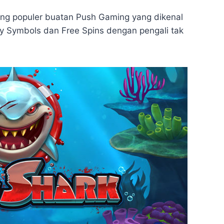
aling populer buatan Push Gaming yang dikenal
ery Symbols dan Free Spins dengan pengali tak